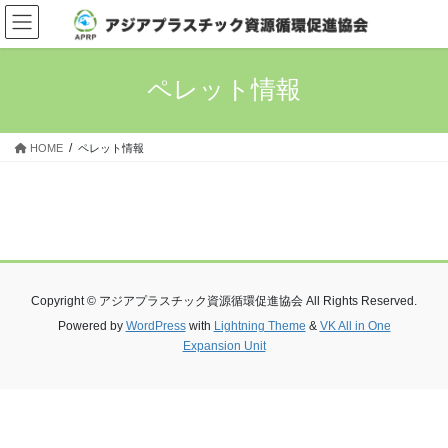
コ
ナ
ン
ビ
テ
ゲ
ン
ー
ペレット情報
ツ
シ
へ
ョ
ス
ン
HOME
ペレット情報
キ
に
ッ
移
プ
動
Copyright © アジアプラスチック資源循環促進協会 All Rights Reserved.
Powered by
WordPress
with
Lightning Theme
&
VK All in One
Expansion Unit