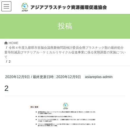
コ
ナ
ン
ビ
テ
ゲ
ン
ー
投稿
ツ
シ
へ
ョ
ス
ン
HOME
キ
に
令和４年度九都県市首脳会議廃棄物問題検討委員会廃プラスチック類の最終処分
ッ
移
量等削減及びマテリアル・ケミカルリサイクル促進事業に係る実態調査の実施につい
て
プ
動
2
2020年12月9日
/ 最終更新日時 :
2020年12月9日
asiareplas-admin
2