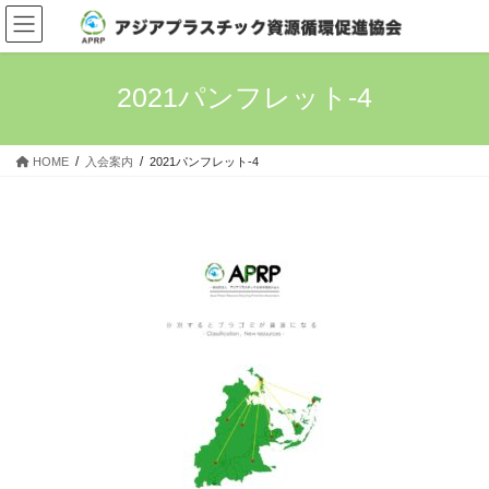
コ
ナ
ン
ビ
テ
ゲ
ン
ー
2021パンフレット-4
ツ
シ
へ
ョ
ス
ン
HOME
入会案内
2021パンフレット-4
キ
に
ッ
移
プ
動