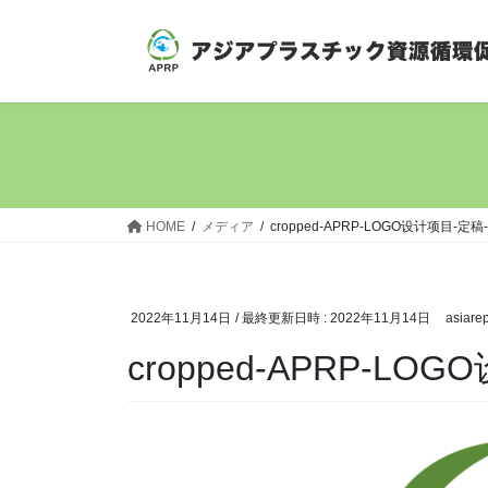
コ
ナ
ン
ビ
テ
ゲ
ン
ー
ツ
シ
へ
ョ
ス
ン
キ
に
ッ
移
HOME
メディア
cropped-APRP-LOGO设计项目-定稿-
プ
動
2022年11月14日
/ 最終更新日時 :
2022年11月14日
asiare
cropped-APRP-LOG